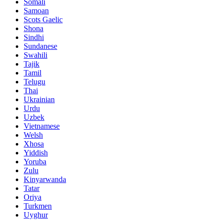
Somali
Samoan
Scots Gaelic
Shona
Sindhi
Sundanese
Swahili
Tajik
Tamil
Telugu
Thai
Ukrainian
Urdu
Uzbek
Vietnamese
Welsh
Xhosa
Yiddish
Yoruba
Zulu
Kinyarwanda
Tatar
Oriya
Turkmen
Uyghur