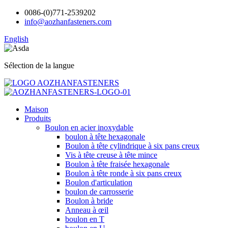
0086-(0)771-2539202
info@aozhanfasteners.com
English
Sélection de la langue
Maison
Produits
Boulon en acier inoxydable
boulon à tête hexagonale
Boulon à tête cylindrique à six pans creux
Vis à tête creuse à tête mince
Boulon à tête fraisée hexagonale
Boulon à tête ronde à six pans creux
Boulon d'articulation
boulon de carrosserie
Boulon à bride
Anneau à œil
boulon en T