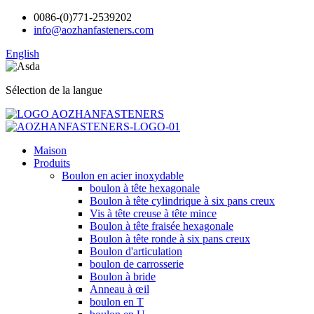
0086-(0)771-2539202
info@aozhanfasteners.com
English
Sélection de la langue
Maison
Produits
Boulon en acier inoxydable
boulon à tête hexagonale
Boulon à tête cylindrique à six pans creux
Vis à tête creuse à tête mince
Boulon à tête fraisée hexagonale
Boulon à tête ronde à six pans creux
Boulon d'articulation
boulon de carrosserie
Boulon à bride
Anneau à œil
boulon en T