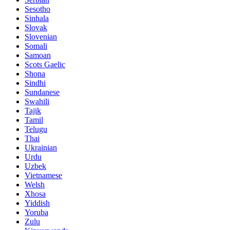
Sesotho
Sinhala
Slovak
Slovenian
Somali
Samoan
Scots Gaelic
Shona
Sindhi
Sundanese
Swahili
Tajik
Tamil
Telugu
Thai
Ukrainian
Urdu
Uzbek
Vietnamese
Welsh
Xhosa
Yiddish
Yoruba
Zulu