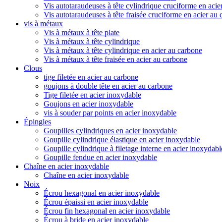
Vis autotaraudeuses à tête cylindrique cruciforme en acie
Vis autotaraudeuses à tête fraisée cruciforme en acier au
vis à métaux
Vis à métaux à tête plate
Vis à métaux à tête cylindrique
Vis à métaux à tête cylindrique en acier au carbone
Vis à métaux à tête fraisée en acier au carbone
Clous
tige filetée en acier au carbone
goujons à double tête en acier au carbone
Tige filetée en acier inoxydable
Goujons en acier inoxydable
vis à souder par points en acier inoxydable
Épingles
Goupilles cylindriques en acier inoxydable
Goupille cylindrique élastique en acier inoxydable
Goupille cylindrique à filetage interne en acier inoxydabl
Goupille fendue en acier inoxydable
Chaîne en acier inoxydable
Chaîne en acier inoxydable
Noix
Écrou hexagonal en acier inoxydable
Écrou épaissi en acier inoxydable
Écrou fin hexagonal en acier inoxydable
Écrou à bride en acier inoxydable