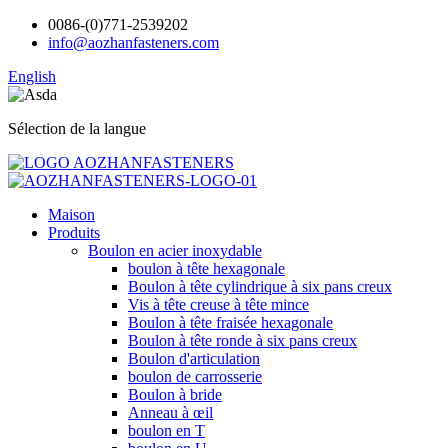
0086-(0)771-2539202
info@aozhanfasteners.com
English
Sélection de la langue
Maison
Produits
Boulon en acier inoxydable
boulon à tête hexagonale
Boulon à tête cylindrique à six pans creux
Vis à tête creuse à tête mince
Boulon à tête fraisée hexagonale
Boulon à tête ronde à six pans creux
Boulon d'articulation
boulon de carrosserie
Boulon à bride
Anneau à œil
boulon en T