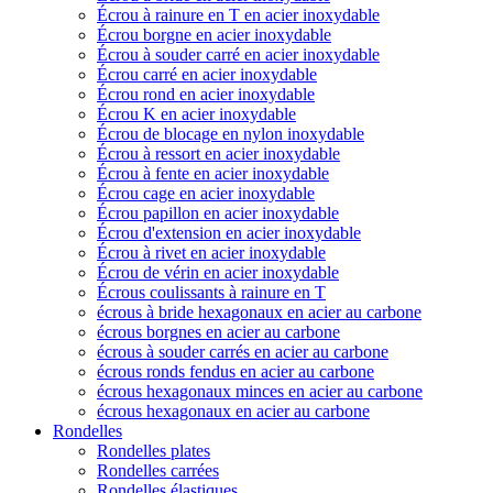
Écrou à rainure en T en acier inoxydable
Écrou borgne en acier inoxydable
Écrou à souder carré en acier inoxydable
Écrou carré en acier inoxydable
Écrou rond en acier inoxydable
Écrou K en acier inoxydable
Écrou de blocage en nylon inoxydable
Écrou à ressort en acier inoxydable
Écrou à fente en acier inoxydable
Écrou cage en acier inoxydable
Écrou papillon en acier inoxydable
Écrou d'extension en acier inoxydable
Écrou à rivet en acier inoxydable
Écrou de vérin en acier inoxydable
Écrous coulissants à rainure en T
écrous à bride hexagonaux en acier au carbone
écrous borgnes en acier au carbone
écrous à souder carrés en acier au carbone
écrous ronds fendus en acier au carbone
écrous hexagonaux minces en acier au carbone
écrous hexagonaux en acier au carbone
Rondelles
Rondelles plates
Rondelles carrées
Rondelles élastiques