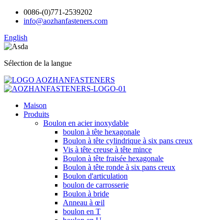
0086-(0)771-2539202
info@aozhanfasteners.com
English
Sélection de la langue
Maison
Produits
Boulon en acier inoxydable
boulon à tête hexagonale
Boulon à tête cylindrique à six pans creux
Vis à tête creuse à tête mince
Boulon à tête fraisée hexagonale
Boulon à tête ronde à six pans creux
Boulon d'articulation
boulon de carrosserie
Boulon à bride
Anneau à œil
boulon en T