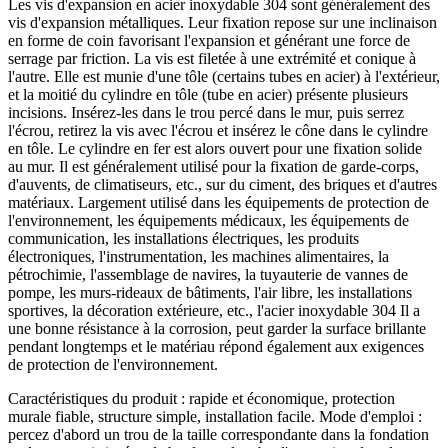
Les vis d'expansion en acier inoxydable 304 sont généralement des
vis d'expansion métalliques. Leur fixation repose sur une inclinaison
en forme de coin favorisant l'expansion et générant une force de
serrage par friction. La vis est filetée à une extrémité et conique à
l'autre. Elle est munie d'une tôle (certains tubes en acier) à l'extérieur,
et la moitié du cylindre en tôle (tube en acier) présente plusieurs
incisions. Insérez-les dans le trou percé dans le mur, puis serrez
l'écrou, retirez la vis avec l'écrou et insérez le cône dans le cylindre
en tôle. Le cylindre en fer est alors ouvert pour une fixation solide
au mur. Il est généralement utilisé pour la fixation de garde-corps,
d'auvents, de climatiseurs, etc., sur du ciment, des briques et d'autres
matériaux. Largement utilisé dans les équipements de protection de
l'environnement, les équipements médicaux, les équipements de
communication, les installations électriques, les produits
électroniques, l'instrumentation, les machines alimentaires, la
pétrochimie, l'assemblage de navires, la tuyauterie de vannes de
pompe, les murs-rideaux de bâtiments, l'air libre, les installations
sportives, la décoration extérieure, etc., l'acier inoxydable 304 Il a
une bonne résistance à la corrosion, peut garder la surface brillante
pendant longtemps et le matériau répond également aux exigences
de protection de l'environnement.
Caractéristiques du produit : rapide et économique, protection
murale fiable, structure simple, installation facile. Mode d'emploi :
percez d'abord un trou de la taille correspondante dans la fondation