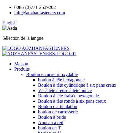
0086-(0)771-2539202
info@aozhanfasteners.com
English
Sélection de la langue
Maison
Produits
Boulon en acier inoxydable
boulon à tête hexagonale
Boulon à tête cylindrique à six pans creux
Vis à tête creuse à tête mince
Boulon à tête fraisée hexagonale
Boulon à tête ronde à six pans creux
Boulon d'articulation
boulon de carrosserie
Boulon à bride
Anneau à œil
boulon en T