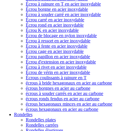
Écrou à rainure en T en acier inoxydable
Écrou borgne en acier inoxydable
Écrou à souder carré en acier inoxydable
Écrou carré en acier inoxydable
Écrou rond en acier inoxydable
Écrou K en acier inoxydable
Écrou de blocage en nylon inoxydable
Écrou à ressort en acier inoxydable
Écrou à fente en acier inoxydable
Écrou cage en acier inoxydable
Écrou papillon en acier inoxydable
Écrou d'extension en acier inoxydable
Écrou à rivet en acier inoxydable
Écrou de vérin en acier inoxydable
Écrous coulissants à rainure en T
écrous à bride hexagonaux en acier au carbone
écrous borgnes en acier au carbone
écrous à souder carrés en acier au carbone
écrous ronds fendus en acier au carbone
écrous hexagonaux minces en acier au carbone
écrous hexagonaux en acier au carbone
Rondelles
Rondelles plates
Rondelles carrées
Rondelles élastiques