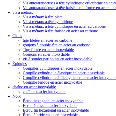
Vis autotaraudeuses à tête cylindrique cruciforme en acie
Vis autotaraudeuses à tête fraisée cruciforme en acier au
vis à métaux
Vis à métaux à tête plate
Vis à métaux à tête cylindrique
Vis à métaux à tête cylindrique en acier au carbone
Vis à métaux à tête fraisée en acier au carbone
Clous
tige filetée en acier au carbone
goujons à double tête en acier au carbone
Tige filetée en acier inoxydable
Goujons en acier inoxydable
vis à souder par points en acier inoxydable
Épingles
Goupilles cylindriques en acier inoxydable
Goupille cylindrique élastique en acier inoxydable
Goupille cylindrique à filetage interne en acier inoxydabl
Goupille fendue en acier inoxydable
chaîne en acier inoxydable
chaîne en acier inoxydable
Noix
Écrou hexagonal en acier inoxydable
Écrou épaissi en acier inoxydable
Écrou fin hexagonal en acier inoxydable
Écrou à bride en acier inoxydable