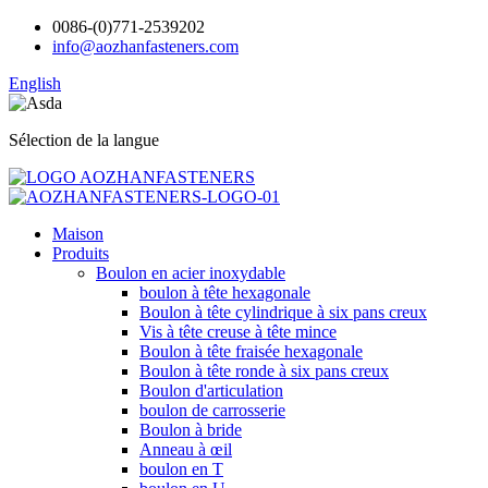
0086-(0)771-2539202
info@aozhanfasteners.com
English
Sélection de la langue
Maison
Produits
Boulon en acier inoxydable
boulon à tête hexagonale
Boulon à tête cylindrique à six pans creux
Vis à tête creuse à tête mince
Boulon à tête fraisée hexagonale
Boulon à tête ronde à six pans creux
Boulon d'articulation
boulon de carrosserie
Boulon à bride
Anneau à œil
boulon en T