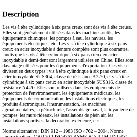
Description
Les vis à tête cylindrique à six pans creux sont des vis à tête creuse.
Elles sont généralement utilisées dans les machines-outils, les
équipements chimiques, les pompes à eau, les navires, les
équipements électriques, etc. Les vis à tête cylindrique à six pans
creux en acier inoxydable à denture complète sont plus courantes,
tandis que les vis à tête cylindrique à six pans creux en acier
inoxydable à demi-dent sont largement utilisées en Chine. Elles sont
davantage utilisées pour les équipements d'exportation. Ces vis se
divisent en deux types : vis à tête cylindrique à six pans creux en
acier inoxydable SUS304, classe de résistance A2-70, et vis à tête
cylindrique à six pans creux en acier inoxydable SUS316, classe de
résistance A4-70. Elles sont utilisées dans les équipements de
protection de l'environnement, les équipements médicaux, les
équipements de communication, les installations électriques, les
produits électroniques, l'instrumentation, les machines
agroalimentaires, la pétrochimie, l'assemblage naval, la tuyauterie de
pompes, les murs-rideaux, les installations de plein air, les
installations sportives, la décoration extérieure, etc.
Norme alternative : DIN 912 – 1983 ISO 4762 – 2004. Norme
approximative : GB/T70.1 ISO4762 ASME B18.3.1M UNI5931