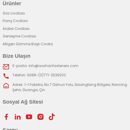
Ürünler
Göz cıvatası
Flanş Cıvatası
Araba Cıvatası
Genleşme Cıvatası
Altıgen Gömme Başlı Cıvata
Bize Ulaşın
E-posta: info@aozhanfasteners.com
Telefon: 0086-(0)771-2539202
Adres: 1-1 Fabrika, No.7 Dahua Yolu, Xixiangtang Bölgesi, Nanning
Şehri, Guangxi, Çin
Sosyal Ağ Sitesi
Sorgu