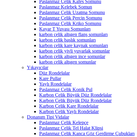
Paslanmaz Çelik Kafes Somunu
Paslanmaz Kelebek Somun
Paslanmaz Çelik Uzatma Somunu
Paslanmaz Çelik Perçin Somunu
Paslanmaz Çelik Kriko Somunu
Kayar T Yuvası Somunları
karbon çelik altıgen flanş somunları
karbon çelik başlık somunları
karbon çelik kare kaynak somunları
karbon çelik yivli yuvarlak somunlar
karbon çelik altıgen ince somunlar
karbon çelik altıgen somunlar
Yıkayıcılar
Düz Rondelalar
Kare Pullar
Yaylı Rondelalar
Paslanmaz Çelik Konik Pul
Karbon Çelik Büyük Düz Rondelalar
Karbon Çelik Büyük Düz Rondelalar
Karbon Çelik Kare Rondelalar
Karbon Çelik Yaylı Rondelalar
Donanım Tipi Vidalar
Paslanmaz Çelik Kelepçe
Paslanmaz Çelik Tel Halat Klipsi
Paslanmaz Çelik Kanca Göz Gerdirme Çubukları