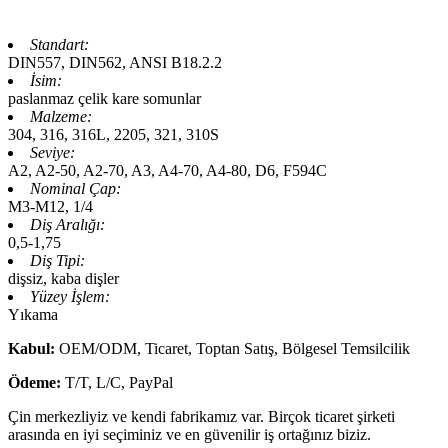
Standart:
DIN557, DIN562, ANSI B18.2.2
İsim:
paslanmaz çelik kare somunlar
Malzeme:
304, 316, 316L, 2205, 321, 310S
Seviye:
A2, A2-50, A2-70, A3, A4-70, A4-80, D6, F594C
Nominal Çap:
M3-M12, 1/4
Diş Aralığı:
0,5-1,75
Diş Tipi:
dişsiz, kaba dişler
Yüzey İşlem:
Yıkama
Kabul:
OEM/ODM, Ticaret, Toptan Satış, Bölgesel Temsilcilik
Ödeme:
T/T, L/C, PayPal
Çin merkezliyiz ve kendi fabrikamız var. Birçok ticaret şirketi
arasında en iyi seçiminiz ve en güvenilir iş ortağınız biziz.