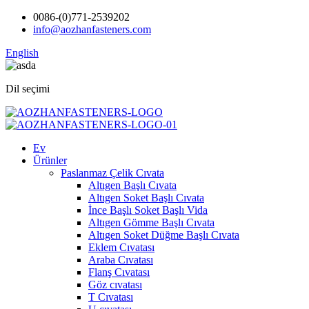
0086-(0)771-2539202
info@aozhanfasteners.com
English
Dil seçimi
Ev
Ürünler
Paslanmaz Çelik Cıvata
Altıgen Başlı Cıvata
Altıgen Soket Başlı Cıvata
İnce Başlı Soket Başlı Vida
Altıgen Gömme Başlı Cıvata
Altıgen Soket Düğme Başlı Cıvata
Eklem Cıvatası
Araba Cıvatası
Flanş Cıvatası
Göz cıvatası
T Cıvatası