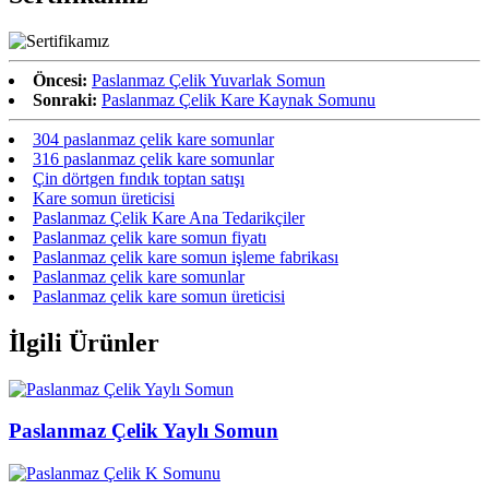
Öncesi:
Paslanmaz Çelik Yuvarlak Somun
Sonraki:
Paslanmaz Çelik Kare Kaynak Somunu
304 paslanmaz çelik kare somunlar
316 paslanmaz çelik kare somunlar
Çin dörtgen fındık toptan satışı
Kare somun üreticisi
Paslanmaz Çelik Kare Ana Tedarikçiler
Paslanmaz çelik kare somun fiyatı
Paslanmaz çelik kare somun işleme fabrikası
Paslanmaz çelik kare somunlar
Paslanmaz çelik kare somun üreticisi
İlgili Ürünler
Paslanmaz Çelik Yaylı Somun