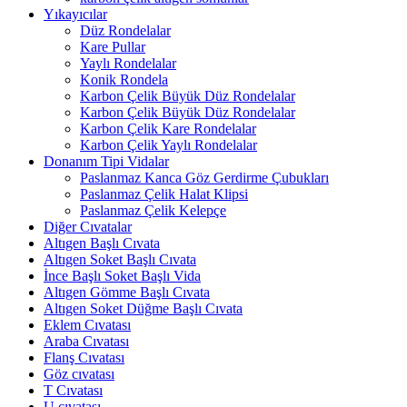
Yıkayıcılar
Düz Rondelalar
Kare Pullar
Yaylı Rondelalar
Konik Rondela
Karbon Çelik Büyük Düz Rondelalar
Karbon Çelik Büyük Düz Rondelalar
Karbon Çelik Kare Rondelalar
Karbon Çelik Yaylı Rondelalar
Donanım Tipi Vidalar
Paslanmaz Kanca Göz Gerdirme Çubukları
Paslanmaz Çelik Halat Klipsi
Paslanmaz Çelik Kelepçe
Diğer Cıvatalar
Altıgen Başlı Cıvata
Altıgen Soket Başlı Cıvata
İnce Başlı Soket Başlı Vida
Altıgen Gömme Başlı Cıvata
Altıgen Soket Düğme Başlı Cıvata
Eklem Cıvatası
Araba Cıvatası
Flanş Cıvatası
Göz cıvatası
T Cıvatası
U cıvatası