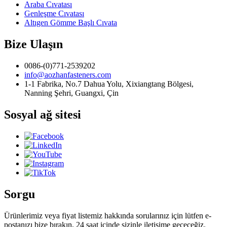
Araba Cıvatası
Genleşme Cıvatası
Altıgen Gömme Başlı Cıvata
Bize Ulaşın
0086-(0)771-2539202
info@aozhanfasteners.com
1-1 Fabrika, No.7 Dahua Yolu, Xixiangtang Bölgesi,
Nanning Şehri, Guangxi, Çin
Sosyal ağ sitesi
Sorgu
Ürünlerimiz veya fiyat listemiz hakkında sorularınız için lütfen e-
postanızı bize bırakın, 24 saat içinde sizinle iletişime geçeceğiz.