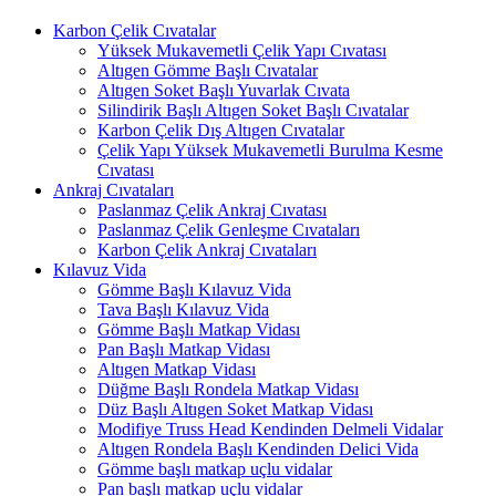
Karbon Çelik Cıvatalar
Yüksek Mukavemetli Çelik Yapı Cıvatası
Altıgen Gömme Başlı Cıvatalar
Altıgen Soket Başlı Yuvarlak Cıvata
Silindirik Başlı Altıgen Soket Başlı Cıvatalar
Karbon Çelik Dış Altıgen Cıvatalar
Çelik Yapı Yüksek Mukavemetli Burulma Kesme
Cıvatası
Ankraj Cıvataları
Paslanmaz Çelik Ankraj Cıvatası
Paslanmaz Çelik Genleşme Cıvataları
Karbon Çelik Ankraj Cıvataları
Kılavuz Vida
Gömme Başlı Kılavuz Vida
Tava Başlı Kılavuz Vida
Gömme Başlı Matkap Vidası
Pan Başlı Matkap Vidası
Altıgen Matkap Vidası
Düğme Başlı Rondela Matkap Vidası
Düz Başlı Altıgen Soket Matkap Vidası
Modifiye Truss Head Kendinden Delmeli Vidalar
Altıgen Rondela Başlı Kendinden Delici Vida
Gömme başlı matkap uçlu vidalar
Pan başlı matkap uçlu vidalar