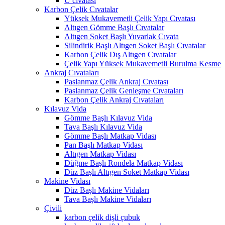
U cıvatası
Karbon Çelik Cıvatalar
Yüksek Mukavemetli Çelik Yapı Cıvatası
Altıgen Gömme Başlı Cıvatalar
Altıgen Soket Başlı Yuvarlak Cıvata
Silindirik Başlı Altıgen Soket Başlı Cıvatalar
Karbon Çelik Dış Altıgen Cıvatalar
Çelik Yapı Yüksek Mukavemetli Burulma Kesme
Ankraj Cıvataları
Paslanmaz Çelik Ankraj Cıvatası
Paslanmaz Çelik Genleşme Cıvataları
Karbon Çelik Ankraj Cıvataları
Kılavuz Vida
Gömme Başlı Kılavuz Vida
Tava Başlı Kılavuz Vida
Gömme Başlı Matkap Vidası
Pan Başlı Matkap Vidası
Altıgen Matkap Vidası
Düğme Başlı Rondela Matkap Vidası
Düz Başlı Altıgen Soket Matkap Vidası
Makine Vidası
Düz Başlı Makine Vidaları
Tava Başlı Makine Vidaları
Çivili
karbon çelik dişli çubuk