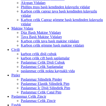
Alçıpan Vidaları
Phillips truss başlı kendinden kılavuzlu vidalar
Karbon çelik çapraz tava başlı kendinden kılavuzlu
vidalar
Karbon çelik Çapraz gömme başlı kendinden kılavuzlu
vidalar
Makine Vidası
Düz Başlı Makine Vidaları
Tava Başlı Makine Vidaları
Karbon çelik tava başlı makine vidaları
Karbon çelik gömme başlı makine vidaları
Çivili
karbon çelik dişli çubuk
karbon çelik çift başlı saplamalar
Paslanmaz Çelik Dişli Çubuk
Paslanmaz Çelik Saplamalar
paslanmaz çelik nokta kaynaklı vida
Pinler
Paslanmaz Silindirik Pimler
Paslanmaz Elastik Silindirik Pim
Paslanmaz İç Dişli Silindirik Pim
Paslanmaz Çelik Çatal Pim
Paslanmaz Çelik Zincir
Paslanmaz Çelik Zincir
Fındık