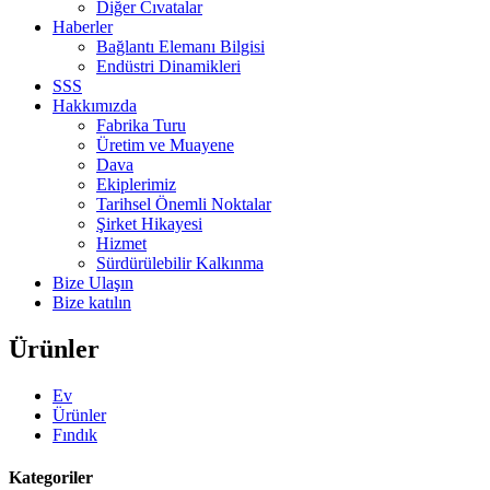
Diğer Cıvatalar
Haberler
Bağlantı Elemanı Bilgisi
Endüstri Dinamikleri
SSS
Hakkımızda
Fabrika Turu
Üretim ve Muayene
Dava
Ekiplerimiz
Tarihsel Önemli Noktalar
Şirket Hikayesi
Hizmet
Sürdürülebilir Kalkınma
Bize Ulaşın
Bize katılın
Ürünler
Ev
Ürünler
Fındık
Kategoriler