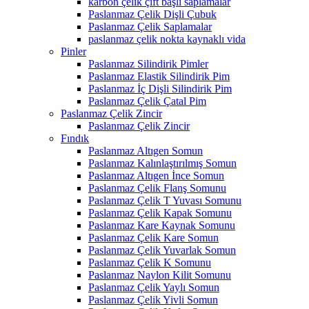
karbon çelik çift başlı saplamalar
Paslanmaz Çelik Dişli Çubuk
Paslanmaz Çelik Saplamalar
paslanmaz çelik nokta kaynaklı vida
Pinler
Paslanmaz Silindirik Pimler
Paslanmaz Elastik Silindirik Pim
Paslanmaz İç Dişli Silindirik Pim
Paslanmaz Çelik Çatal Pim
Paslanmaz Çelik Zincir
Paslanmaz Çelik Zincir
Fındık
Paslanmaz Altıgen Somun
Paslanmaz Kalınlaştırılmış Somun
Paslanmaz Altıgen İnce Somun
Paslanmaz Çelik Flanş Somunu
Paslanmaz Çelik T Yuvası Somunu
Paslanmaz Çelik Kapak Somunu
Paslanmaz Kare Kaynak Somunu
Paslanmaz Çelik Kare Somun
Paslanmaz Çelik Yuvarlak Somun
Paslanmaz Çelik K Somunu
Paslanmaz Naylon Kilit Somunu
Paslanmaz Çelik Yaylı Somun
Paslanmaz Çelik Yivli Somun