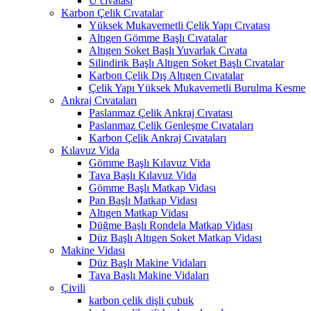
U cıvatası
Karbon Çelik Cıvatalar
Yüksek Mukavemetli Çelik Yapı Cıvatası
Altıgen Gömme Başlı Cıvatalar
Altıgen Soket Başlı Yuvarlak Cıvata
Silindirik Başlı Altıgen Soket Başlı Cıvatalar
Karbon Çelik Dış Altıgen Cıvatalar
Çelik Yapı Yüksek Mukavemetli Burulma Kesme
Ankraj Cıvataları
Paslanmaz Çelik Ankraj Cıvatası
Paslanmaz Çelik Genleşme Cıvataları
Karbon Çelik Ankraj Cıvataları
Kılavuz Vida
Gömme Başlı Kılavuz Vida
Tava Başlı Kılavuz Vida
Gömme Başlı Matkap Vidası
Pan Başlı Matkap Vidası
Altıgen Matkap Vidası
Düğme Başlı Rondela Matkap Vidası
Düz Başlı Altıgen Soket Matkap Vidası
Makine Vidası
Düz Başlı Makine Vidaları
Tava Başlı Makine Vidaları
Çivili
karbon çelik dişli çubuk