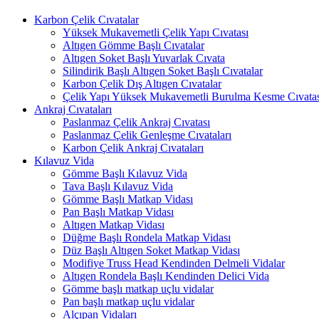
Karbon Çelik Cıvatalar
Yüksek Mukavemetli Çelik Yapı Cıvatası
Altıgen Gömme Başlı Cıvatalar
Altıgen Soket Başlı Yuvarlak Cıvata
Silindirik Başlı Altıgen Soket Başlı Cıvatalar
Karbon Çelik Dış Altıgen Cıvatalar
Çelik Yapı Yüksek Mukavemetli Burulma Kesme Cıvatas
Ankraj Cıvataları
Paslanmaz Çelik Ankraj Cıvatası
Paslanmaz Çelik Genleşme Cıvataları
Karbon Çelik Ankraj Cıvataları
Kılavuz Vida
Gömme Başlı Kılavuz Vida
Tava Başlı Kılavuz Vida
Gömme Başlı Matkap Vidası
Pan Başlı Matkap Vidası
Altıgen Matkap Vidası
Düğme Başlı Rondela Matkap Vidası
Düz Başlı Altıgen Soket Matkap Vidası
Modifiye Truss Head Kendinden Delmeli Vidalar
Altıgen Rondela Başlı Kendinden Delici Vida
Gömme başlı matkap uçlu vidalar
Pan başlı matkap uçlu vidalar
Alçıpan Vidaları