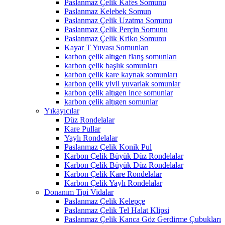
Paslanmaz Çelik Kafes Somunu
Paslanmaz Kelebek Somun
Paslanmaz Çelik Uzatma Somunu
Paslanmaz Çelik Perçin Somunu
Paslanmaz Çelik Kriko Somunu
Kayar T Yuvası Somunları
karbon çelik altıgen flanş somunları
karbon çelik başlık somunları
karbon çelik kare kaynak somunları
karbon çelik yivli yuvarlak somunlar
karbon çelik altıgen ince somunlar
karbon çelik altıgen somunlar
Yıkayıcılar
Düz Rondelalar
Kare Pullar
Yaylı Rondelalar
Paslanmaz Çelik Konik Pul
Karbon Çelik Büyük Düz Rondelalar
Karbon Çelik Büyük Düz Rondelalar
Karbon Çelik Kare Rondelalar
Karbon Çelik Yaylı Rondelalar
Donanım Tipi Vidalar
Paslanmaz Çelik Kelepçe
Paslanmaz Çelik Tel Halat Klipsi
Paslanmaz Çelik Kanca Göz Gerdirme Çubukları