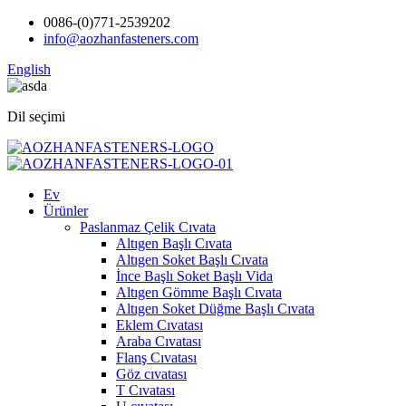
0086-(0)771-2539202
info@aozhanfasteners.com
English
Dil seçimi
Ev
Ürünler
Paslanmaz Çelik Cıvata
Altıgen Başlı Cıvata
Altıgen Soket Başlı Cıvata
İnce Başlı Soket Başlı Vida
Altıgen Gömme Başlı Cıvata
Altıgen Soket Düğme Başlı Cıvata
Eklem Cıvatası
Araba Cıvatası
Flanş Cıvatası
Göz cıvatası
T Cıvatası