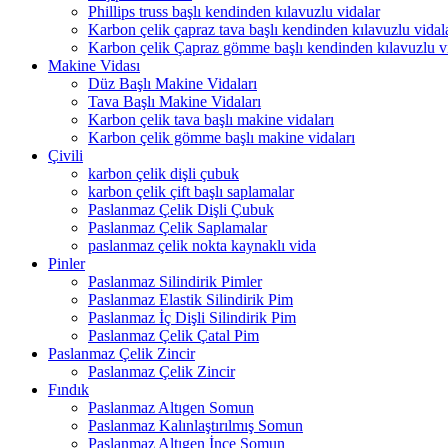
Phillips truss başlı kendinden kılavuzlu vidalar
Karbon çelik çapraz tava başlı kendinden kılavuzlu vidal
Karbon çelik Çapraz gömme başlı kendinden kılavuzlu v
Makine Vidası
Düz Başlı Makine Vidaları
Tava Başlı Makine Vidaları
Karbon çelik tava başlı makine vidaları
Karbon çelik gömme başlı makine vidaları
Çivili
karbon çelik dişli çubuk
karbon çelik çift başlı saplamalar
Paslanmaz Çelik Dişli Çubuk
Paslanmaz Çelik Saplamalar
paslanmaz çelik nokta kaynaklı vida
Pinler
Paslanmaz Silindirik Pimler
Paslanmaz Elastik Silindirik Pim
Paslanmaz İç Dişli Silindirik Pim
Paslanmaz Çelik Çatal Pim
Paslanmaz Çelik Zincir
Paslanmaz Çelik Zincir
Fındık
Paslanmaz Altıgen Somun
Paslanmaz Kalınlaştırılmış Somun
Paslanmaz Altıgen İnce Somun