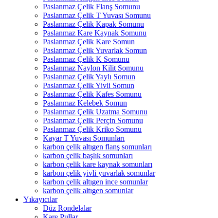
Paslanmaz Çelik Flanş Somunu
Paslanmaz Çelik T Yuvası Somunu
Paslanmaz Çelik Kapak Somunu
Paslanmaz Kare Kaynak Somunu
Paslanmaz Çelik Kare Somun
Paslanmaz Çelik Yuvarlak Somun
Paslanmaz Çelik K Somunu
Paslanmaz Naylon Kilit Somunu
Paslanmaz Çelik Yaylı Somun
Paslanmaz Çelik Yivli Somun
Paslanmaz Çelik Kafes Somunu
Paslanmaz Kelebek Somun
Paslanmaz Çelik Uzatma Somunu
Paslanmaz Çelik Perçin Somunu
Paslanmaz Çelik Kriko Somunu
Kayar T Yuvası Somunları
karbon çelik altıgen flanş somunları
karbon çelik başlık somunları
karbon çelik kare kaynak somunları
karbon çelik yivli yuvarlak somunlar
karbon çelik altıgen ince somunlar
karbon çelik altıgen somunlar
Yıkayıcılar
Düz Rondelalar
Kare Pullar