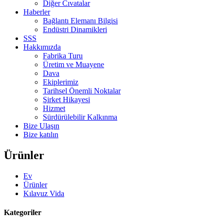
Diğer Cıvatalar
Haberler
Bağlantı Elemanı Bilgisi
Endüstri Dinamikleri
SSS
Hakkımızda
Fabrika Turu
Üretim ve Muayene
Dava
Ekiplerimiz
Tarihsel Önemli Noktalar
Şirket Hikayesi
Hizmet
Sürdürülebilir Kalkınma
Bize Ulaşın
Bize katılın
Ürünler
Ev
Ürünler
Kılavuz Vida
Kategoriler