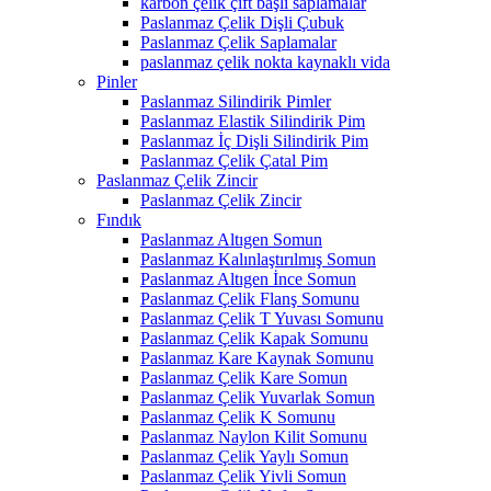
karbon çelik çift başlı saplamalar
Paslanmaz Çelik Dişli Çubuk
Paslanmaz Çelik Saplamalar
paslanmaz çelik nokta kaynaklı vida
Pinler
Paslanmaz Silindirik Pimler
Paslanmaz Elastik Silindirik Pim
Paslanmaz İç Dişli Silindirik Pim
Paslanmaz Çelik Çatal Pim
Paslanmaz Çelik Zincir
Paslanmaz Çelik Zincir
Fındık
Paslanmaz Altıgen Somun
Paslanmaz Kalınlaştırılmış Somun
Paslanmaz Altıgen İnce Somun
Paslanmaz Çelik Flanş Somunu
Paslanmaz Çelik T Yuvası Somunu
Paslanmaz Çelik Kapak Somunu
Paslanmaz Kare Kaynak Somunu
Paslanmaz Çelik Kare Somun
Paslanmaz Çelik Yuvarlak Somun
Paslanmaz Çelik K Somunu
Paslanmaz Naylon Kilit Somunu
Paslanmaz Çelik Yaylı Somun
Paslanmaz Çelik Yivli Somun